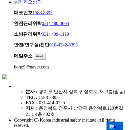
카카오상담
대표번호
1588-8393
안전관리위탁
031) 480-3003
소방관리위탁
031) 409-1119
안전(연구실)진단
010-4242-8393
메일주소
복사
boho9@naver.com
본사 :
경기도 안산시 상록구 성호로 38, 3층(일동)
TEL :
1588-8393
FAX :
031-414-0725
지사 :
충청북도 청주시 상당구 용암북로120번길
21-1 4층 402호
Copyright(C) Korea industrial safety institute. All rights
reseved.