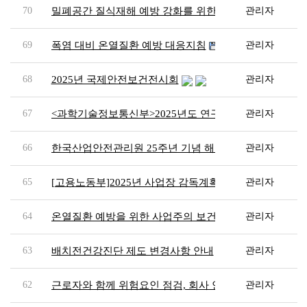
70
밀폐공간 질식재해 예방 강화를 위한 산업안전보건기준에
관리자
69
폭염 대비 온열질환 예방 대응지침
관리자
68
2025년 국제안전보건전시회
관리자
67
<과학기술정보통신부>2025년도 연구실 환경개선 지원사
관리자
66
한국산업안전관리원 25주년 기념 해외 워크샵
관리자
65
[고용노동부]2025년 사업장 감독계획 발표
관리자
64
온열질환 예방을 위한 사업주의 보건조치 사항을 정한 
관리자
63
배치전건강진단 제도 변경사항 안내
관리자
62
근로자와 함께 위험요인 점검, 회사 안전수준 향상
관리자