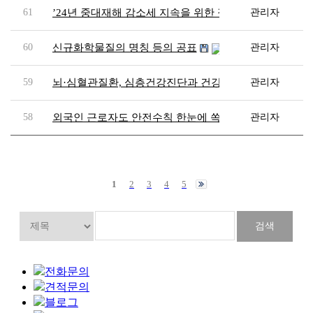
61
’24년 중대재해 감소세 지속을 위한 집중 점검
관리자
60
신규화학물질의 명칭 등의 공표
관리자
59
뇌·심혈관질환, 심층건강진단과 건강상담을 지원받아 
관리자
58
외국인 근로자도 안전수칙 한눈에 쏙!
관리자
1
2
3
4
5
전화문의
견적문의
블로그