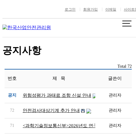
안전커뮤니티
로그인
회원가입
이메일
사이트
안전커뮤니티
공지사항
공지사항
Total 72
번호
제 목
글쓴이
공지
위험성평가 과태료 조항 신설 안내
관리자
72
안전검사대상기계 추가 안내
관리자
71
<과학기술정보통신부>2026년도 연구실 환경개선 지원사
관리자